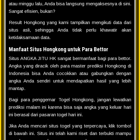
atau minggu lalu, Anda bisa langsung mengaksesnya di sini.
Sangat efisien, bukan?
Result Hongkong yang kami tampilkan mengikuti data dari
situs asli, sehingga Anda tidak perlu khawatir akan
ketidaksamaan data.
Manfaat Situs Hongkong untuk Para Bettor
Situs ANGKA JITU HK sangat bermanfaat bagi para bettor.
Angka yang diracik oleh para master prediksi Hongkong di
Indonesia bisa Anda cocokkan atau gabungkan dengan
angka Anda sendiri untuk mendapatkan hasil yang lebih
mantap.
Bagi para penggemar Togel Hongkong, jangan lewatkan
prediksi malam ini karena bisa saja angka yang keluar hari
ini berasal dari pasaran togel hari ini.
Jika Anda mencari situs togel yang terpercaya, klik tombol
di bawah ini. Situs ini telah kami riset dan terbukti mampu