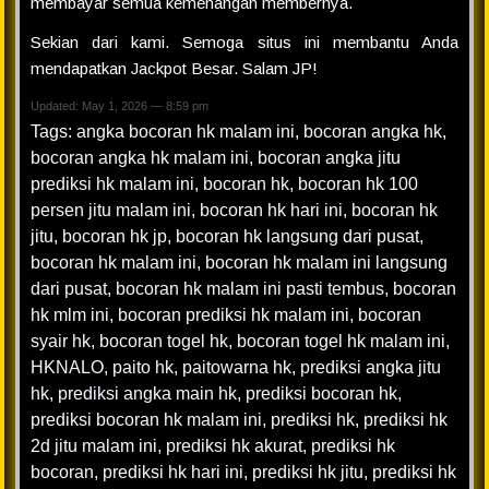
membayar semua kemenangan membernya.
Sekian dari kami. Semoga situs ini membantu Anda
mendapatkan Jackpot Besar. Salam JP!
Updated: May 1, 2026 — 8:59 pm
Tags:
angka bocoran hk malam ini
,
bocoran angka hk
,
bocoran angka hk malam ini
,
bocoran angka jitu
prediksi hk malam ini
,
bocoran hk
,
bocoran hk 100
persen jitu malam ini
,
bocoran hk hari ini
,
bocoran hk
jitu
,
bocoran hk jp
,
bocoran hk langsung dari pusat
,
bocoran hk malam ini
,
bocoran hk malam ini langsung
dari pusat
,
bocoran hk malam ini pasti tembus
,
bocoran
hk mlm ini
,
bocoran prediksi hk malam ini
,
bocoran
syair hk
,
bocoran togel hk
,
bocoran togel hk malam ini
,
HKNALO
,
paito hk
,
paitowarna hk
,
prediksi angka jitu
hk
,
prediksi angka main hk
,
prediksi bocoran hk
,
prediksi bocoran hk malam ini
,
prediksi hk
,
prediksi hk
2d jitu malam ini
,
prediksi hk akurat
,
prediksi hk
bocoran
,
prediksi hk hari ini
,
prediksi hk jitu
,
prediksi hk