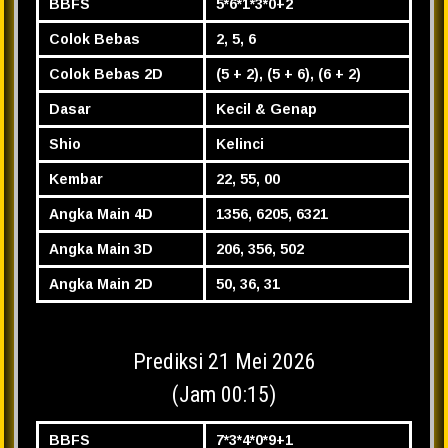
BBFS
5*6*1*3*0+2
Colok Bebas
2, 5, 6
Colok Bebas 2D
(5 + 2), (5 + 6), (6 + 2)
Dasar
Kecil & Genap
Shio
Kelinci
Kembar
22, 55, 00
Angka Main 4D
1356, 6205, 6321
Angka Main 3D
206, 356, 502
Angka Main 2D
50, 36, 31
Prediksi 21 Mei 2026
(Jam 00:15)
BBFS
7*3*4*0*9+1