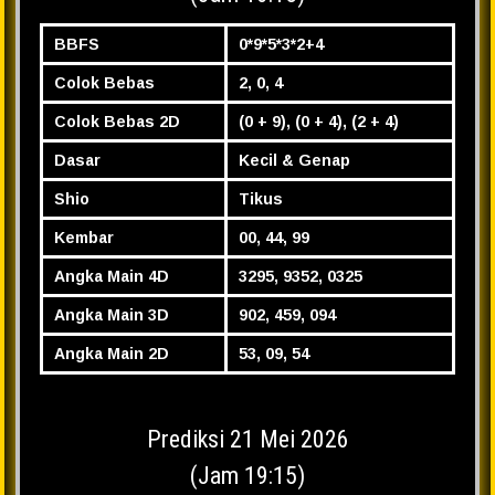
BBFS
0*9*5*3*2+4
Colok Bebas
2, 0, 4
Colok Bebas 2D
(0 + 9), (0 + 4), (2 + 4)
Dasar
Kecil & Genap
Shio
Tikus
Kembar
00, 44, 99
Angka Main 4D
3295, 9352, 0325
Angka Main 3D
902, 459, 094
Angka Main 2D
53, 09, 54
Prediksi 21 Mei 2026
(Jam 19:15)