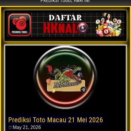
PREDIKSI TOGEL HARI INI
Prediksi Toto Macau 21 Mei 2026
May 21, 2026