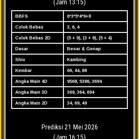
(Jam 13:15)
BBFS
6*3*5*4*9+8
Colok Bebas
3, 6, 4
Colok Bebas 2D
(5 + 9), (3 + 9), (5 + 4)
Dasar
Besar & Genap
Shio
Kambing
Kembar
66, 44, 88
Angka Main 4D
9568, 5386, 3694
Angka Main 3D
369, 364, 694
Angka Main 2D
34, 69, 49
Prediksi 21 Mei 2026
(Jam 16:15)